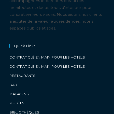
accompagnons le parcours créatif des
architectes et décorateurs d'intérieur pour
concrétiser leurs visions. Nous aidons nos clients
à ajouter de la valeur aux résidences, hôtels,
espaces publics et spas.
Quick Links
CONTRAT CLÉ EN MAIN POUR LES HÔTELS
CONTRAT CLÉ EN MAIN POUR LES HÔTELS
RESTAURANTS
BAR
MAGASINS
MUSÉES
BIBLIOTHÈQUES