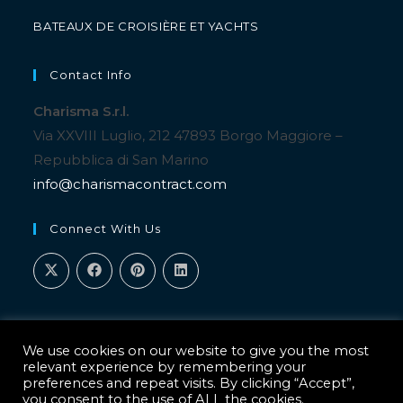
BATEAUX DE CROISIÈRE ET YACHTS
Contact Info
Charisma S.r.l.
Via XXVIII Luglio, 212 47893 Borgo Maggiore –
Repubblica di San Marino
info@charismacontract.com
Connect With Us
We use cookies on our website to give you the most
relevant experience by remembering your
preferences and repeat visits. By clicking “Accept”,
Copyright 2026 - Charisma S.r.l.
Via XXVIII Luglio, 212 - 47893 Borgo Maggiore - Repubblica
you consent to the use of ALL the cookies.