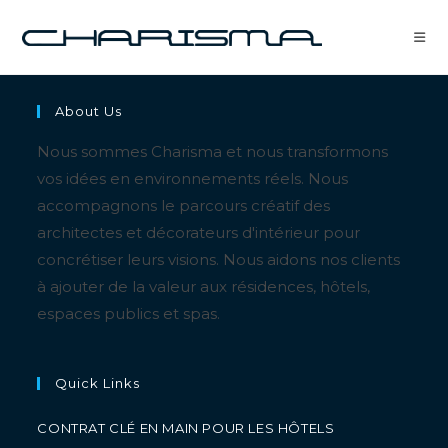
About Us
Nous sommes Charisma et nous transformons
vos idées en environnements réels. Nous
accompagnons le parcours créatif des
architectes et décorateurs d'intérieur pour
concrétiser leurs visions. Nous aidons nos clients
à ajouter de la valeur aux résidences, hôtels,
espaces publics et spas.
Quick Links
CONTRAT CLÉ EN MAIN POUR LES HÔTELS