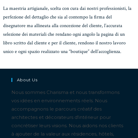
La maestria artigianale, scelta con cura dai nostri professionisti, la
perfezione del dettaglio che sia al contempo la firma del
disegnatore ma allineata alla concezione del cliente, l’accurata
selezione dei materiali che rendano ogni angolo la pagina di un
libro scritto dal cliente e per il cliente, rendono il nostro lavoro
unico e ogni spazio realizzato una “boutique” dell’accoglienza.
About Us
Nous sommes Charisma et nous transformons
vos idées en environnements réels. Nous
accompagnons le parcours créatif des
architectes et décorateurs d'intérieur pour
concrétiser leurs visions. Nous aidons nos clients
à ajouter de la valeur aux résidences, hôtels,