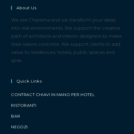
About Us
We are Charisma and we transform your ideas
into real environments. We support the creative
path of architects and interior designers to make
their visions concrete. We support clients to add
value to residences, hotels, public spaces and
spas.
Quick Links
CONTRACT CHIAVI IN MANO PER HOTEL
RISTORANTI
BAR
NEGOZI